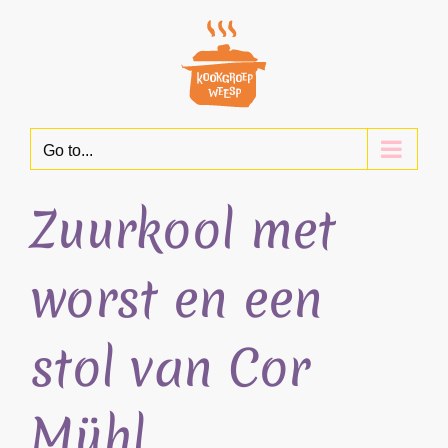
Skip
to
content
Go to...
Zuurkool met
worst en een
stol van Cor
Mühl