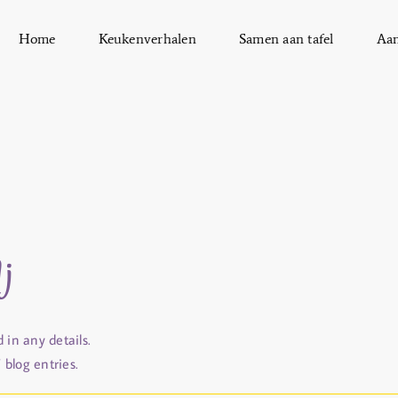
Home
Keukenverhalen
Samen aan tafel
Aa
j
d in any details.
 blog entries.