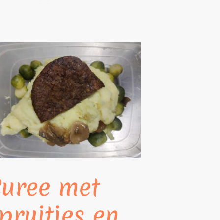
uree met
pruitjes en