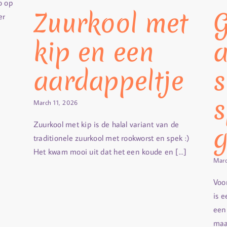
o op
Zuurkool met
er
kip en een
a
aardappeltje
s
s
March 11, 2026
Zuurkool met kip is de halal variant van de
g
traditionele zuurkool met rookworst en spek :)
Het kwam mooi uit dat het een koude en [...]
Marc
Voo
is e
een
maa