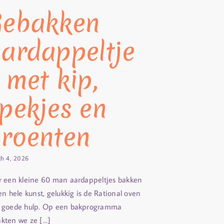
Gebakken
ardappeltje
 met kip,
pekjes en
roenten
h 4, 2026
r een kleine 60 man aardappeltjes bakken
en hele kunst, gelukkig is de Rational oven
 goede hulp. Op een bakprogramma
kten we ze [...]