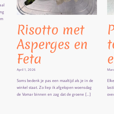
aal
ing
am
Risotto met
P
Asperges en
t
Feta
e
April 1, 2026
Marc
Soms bedenk je pas een maaltijd als je in de
Elk
winkel staat. Zo liep ik afgelopen woensdag
last
de Vomar binnen en zag dat de groene [...]
over