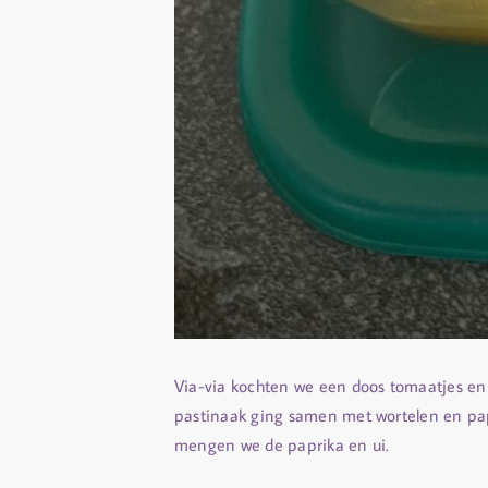
Via-via kochten we een doos tomaatjes en 
pastinaak ging samen met wortelen en papr
mengen we de paprika en ui.