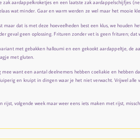
ote zak aardappelkroketjes en een laatste zak aardappelschijfjes (n
elaas wat minder. Gaar en warm werden ze wel maar het mooie kleu
st maar dat is met deze hoeveelheden best een klus, we houden he
der geval geen oplossing. Frituren zonder vet is geen frituren; dat
 variant met gebakken halloumi en een gekookt aardappeltje, de aar
agje met gluten.
ng mee want een aantal deelnemers hebben coeliakie en hebben da
uiperig en kruipt in dingen waar je het niet verwacht. Vrijwel alle
en rijst, volgende week maar weer eens iets maken met rijst, missc