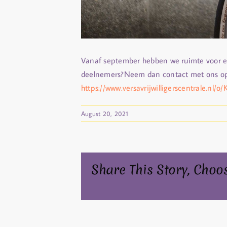
Vanaf september hebben we ruimte voor ee
deelnemers?Neem dan contact met ons op v
https://www.versavrijwilligerscentrale.n
August 20, 2021
Share This Story, Choo