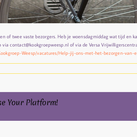
n of twee vaste bezorgers. Heb je woensdagmiddag wat tijd en k
ia contact@kookgroepweesp.nl of via de Versa Vrijwilligerscentr
l/o/Kookgroep-Weesp/vacatures/Help-jij-ons-met-het-bezorgen-van
se Your Platform!