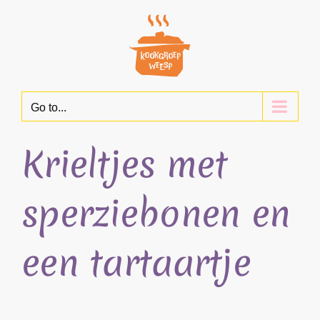
Skip
to
content
Go to...
Krieltjes met
sperziebonen en
een tartaartje