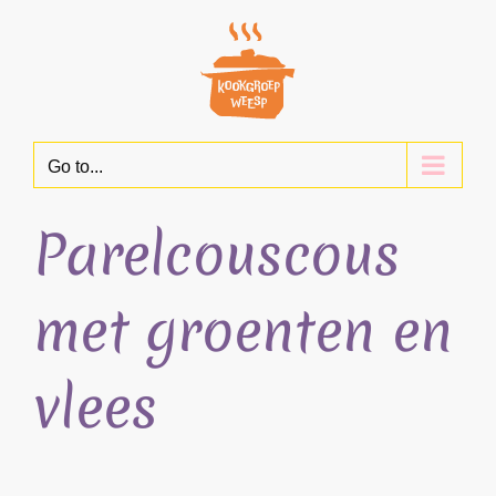
Skip
to
content
Go to...
Parelcouscous
met groenten en
vlees