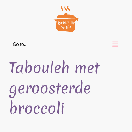
Skip
to
content
Go to...
Tabouleh met
geroosterde
broccoli