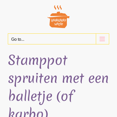
Skip
to
content
Go to...
Stamppot
spruiten met een
balletje (of
karbo)