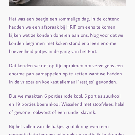
Het was een beetje een rommelige dag, in de ochtend
hadden we een afspraak bij HRIF om eens te komen
kijken wat ze konden doneren aan ons. Nog voor dat we
konden beginnen met koken stond er al een enorme
hoeveelheid potjes in de gang van het Fort.
Dat konden we net op tijd opruimen om vervolgens een
enorme pan aardappelen op te zetten want we hadden
in de vriezer en koelkast allemaal “restjes” gevonden.
Dus we maakten 6 porties rode kool, 5 porties zuurkool
en 19 porties boerenkool. Wisselend met stoofvlees, halal
of gewone rookworst of een runder slavink.
Bij het vullen van de bakjes goot ik nog even een
pannetje hete jus over mijn pols en spatte ik Loek onder