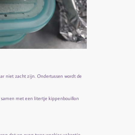
 niet zacht zijn. Ondertussen wordt de
samen met een litertje kippenbouillon
eren dat we even twee weekjes vakantie