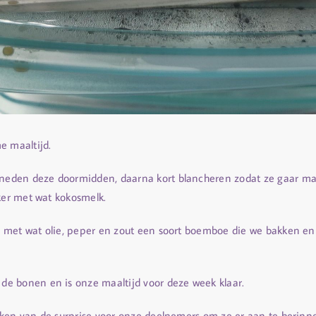
 maaltijd.
den deze doormidden, daarna kort blancheren zodat ze gaar maar
ker met wat kokosmelk.
 met wat olie, peper en zout een soort boemboe die we bakken en 
e bonen en is onze maaltijd voor deze week klaar.
kken van de surprise voor onze deelnemers om ze er aan te herinn