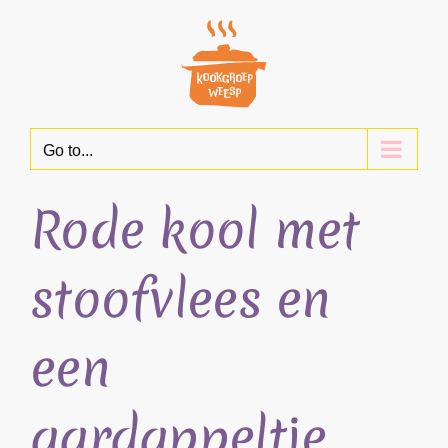
Skip
to
content
Go to...
Rode kool met
stoofvlees en
een
aardappeltje.