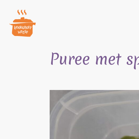
Skip
to
content
Puree met sp