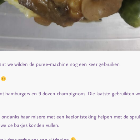
ant we wilden de puree-machine nog een keer gebruiken.
n
nt hamburgers en 9 dozen champignons. Die laatste gebruikten w
 ondanks haar misere met een keelontsteking helpen met de spruit
t we de bakjes konden vullen.
ook dat wordt weer een uitdaging