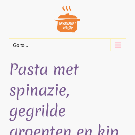
Skip
to
content
Go to...
Pasta met
spinazie,
gegrilde
groenten en kip