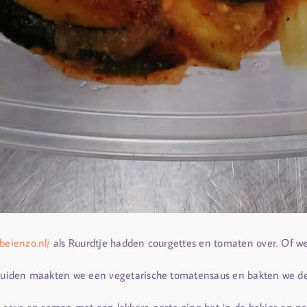
dbeienzo.nl/
als Ruurdtje hadden courgettes en tomaten over. Of we
 kruiden maakten we een vegetarische tomatensaus en bakten we de