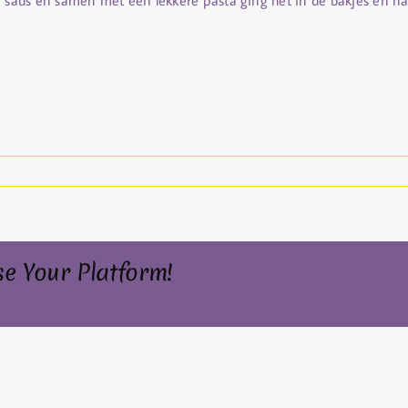
saus en samen met een lekkere pasta ging het in de bakjes en na
se Your Platform!