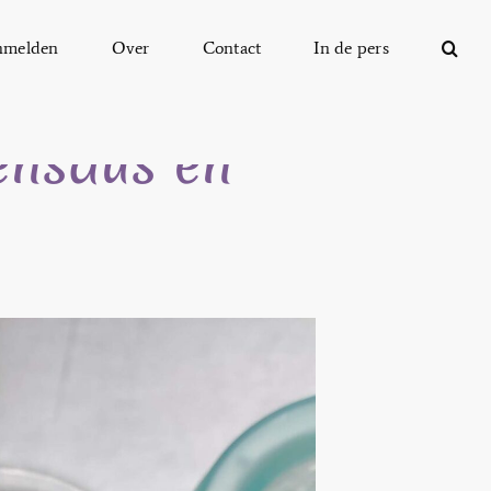
nmelden
Over
Contact
In de pers
ensaus en