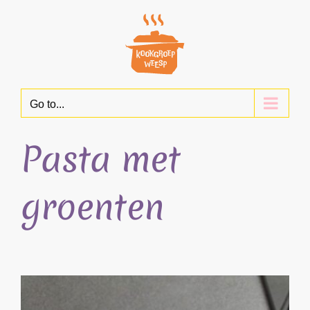
Skip
to
content
Go to...
Pasta met
groenten