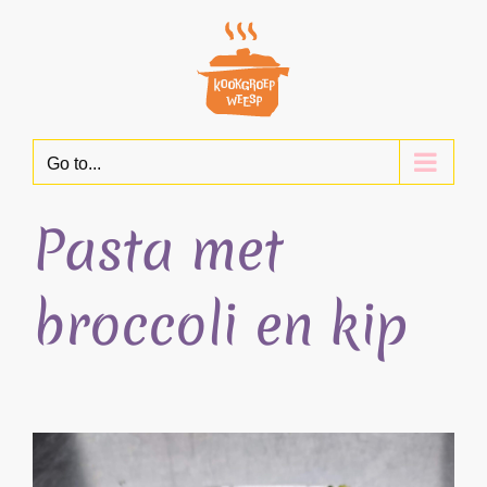
Skip
to
content
Go to...
Pasta met
broccoli en kip