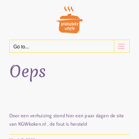
Skip
to
content
Go to...
Oeps
Door een verhuizing stond hier een paar dagen de site
van KGWkoken.nl , de fout is hersteld