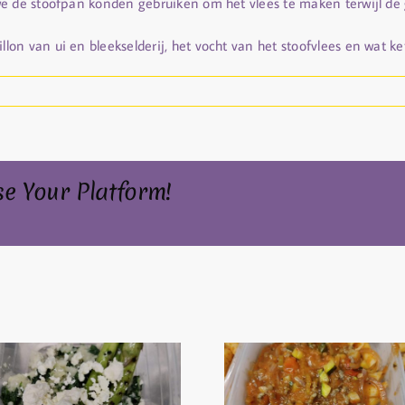
we de stoofpan konden gebruiken om het vlees te maken terwijl de
n van ui en bleekselderij, het vocht van het stoofvlees en wat ke
se Your Platform!