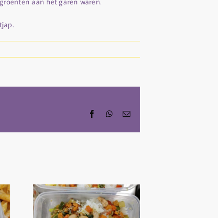
 groenten aan het garen waren.
tjap.
Facebook
WhatsApp
Email