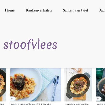
Home
Keukenverhalen
Samen aan tafel
Aa
 stoofvlees