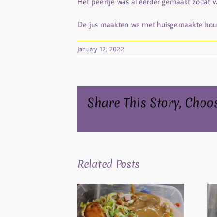
Het peertje was al eerder gemaakt zodat 
De jus maakten we met huisgemaakte bouillo
January 12, 2022
Share This Story, Choo
Related Posts