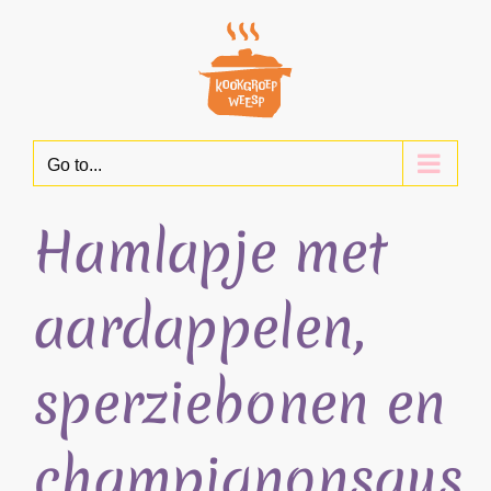
Skip
to
content
Go to...
Hamlapje met
aardappelen,
sperziebonen en
champignonsaus