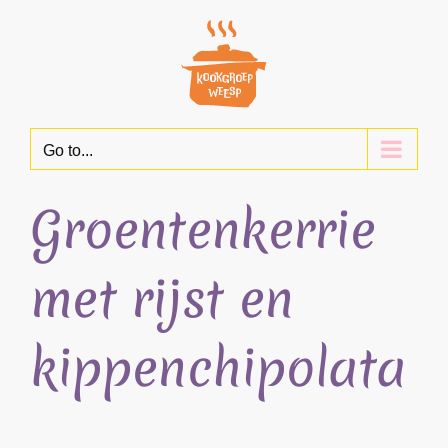
Skip
to
content
Go to...
Groentenkerrie
met rijst en
kippenchipolata