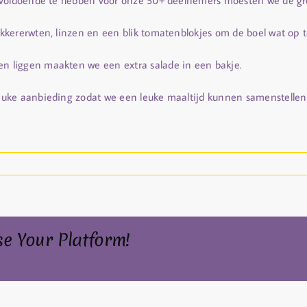
 voldoende te hebben voor onze 50+ deelnemers moesten we de gr
kererwten, linzen en een blik tomatenblokjes om de boel wat op te
 liggen maakten we een extra salade in een bakje.
euke aanbieding zodat we een leuke maaltijd kunnen samenstelle
se Your Platform!