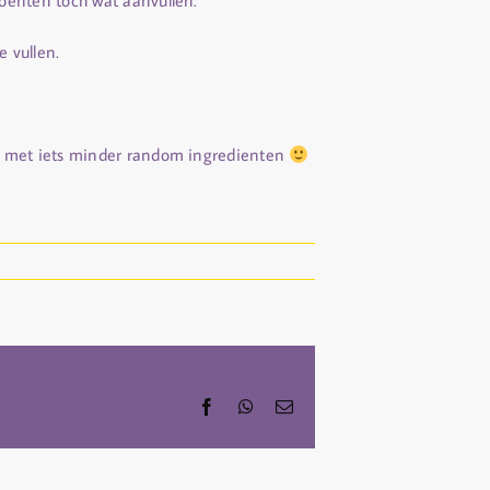
oenten toch wat aanvullen.
 vullen.
n met iets minder random ingredienten
Facebook
WhatsApp
Email