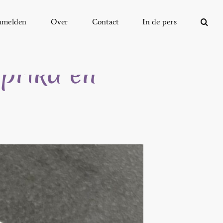
nmelden
Over
Contact
In de pers
prika en