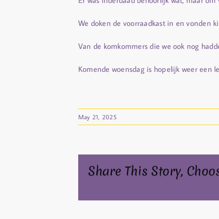
Er was inderdaad behoorlijk wat, maar om
We doken de voorraadkast in en vonden kik
Van de komkommers die we ook nog hadden
Komende woensdag is hopelijk weer een l
May 21, 2025
Share This Story, Choo