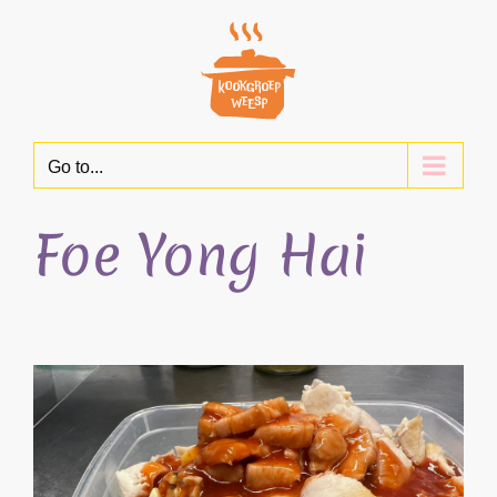
Skip
to
content
Go to...
Foe Yong Hai