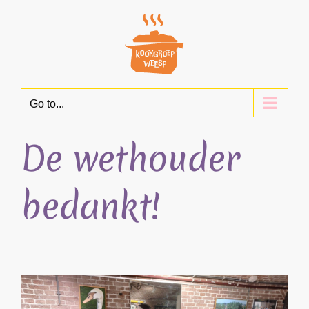
Skip
to
content
Go to...
De wethouder
bedankt!