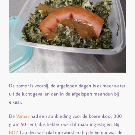
De zomer is voorbij, de afgelopen dagen is er meer water
uit de lucht gevallen dan in de afgelopen maanden bij
elkaar.
De
Vomar
had een aanbieding voor de boerenkool, 300
gram 50 cent; dus hebben we dat maar ingeslagen. Bij
BOZ
haalden we halal rookworst en bij de Vomar was de