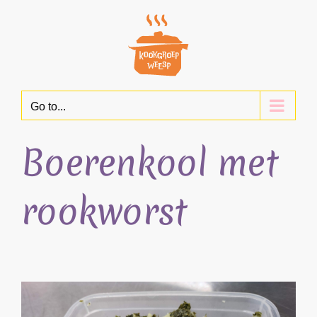
Skip
to
content
Go to...
Boerenkool met
rookworst