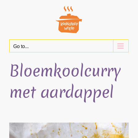
Skip
to
content
Go to...
Bloemkoolcurry
met aardappel