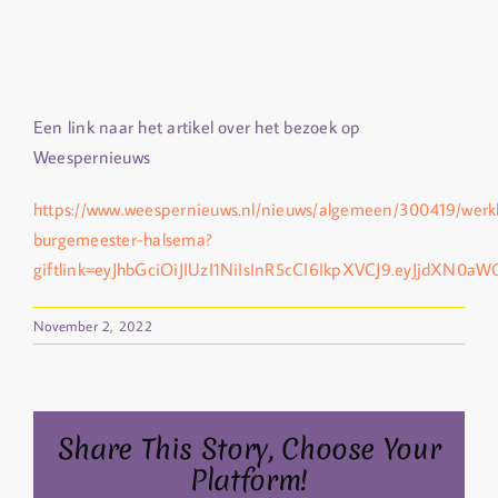
Een link naar het artikel over het bezoek op
Weespernieuws
https://www.weespernieuws.nl/nieuws/algemeen/300419/werk
burgemeester-halsema?
giftlink=eyJhbGciOiJIUzI1NiIsInR5cCI6IkpXVCJ9.eyJj
November 2, 2022
Share This Story, Choose Your
Platform!