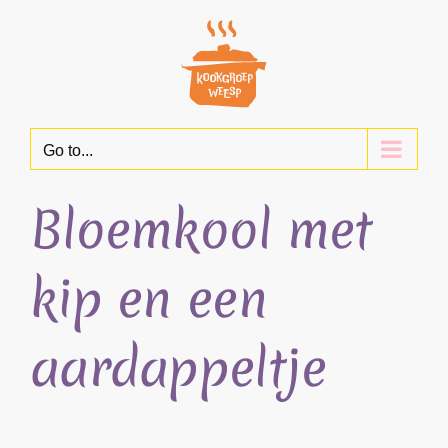
Skip
to
content
Go to...
Bloemkool met
kip en een
aardappeltje