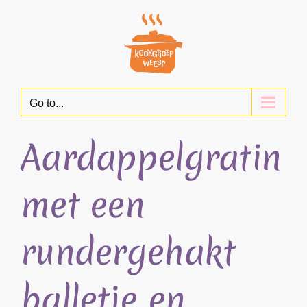
Skip
to
content
Go to...
Aardappelgratin
met een
rundergehakt
balletje en