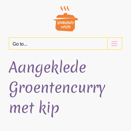
Skip
to
content
Go to...
Aangeklede
Groentencurry
met kip